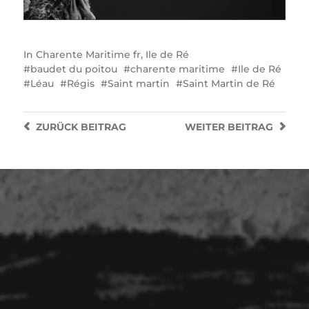
In
Charente Maritime fr
,
Ile de Ré
baudet du poitou
charente maritime
Ile de Ré
Léau
Régis
Saint martin
Saint Martin de Ré
ZURÜCK
BEITRAG
WEITER
BEITRAG