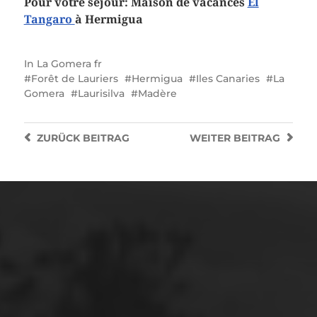
Pour votre séjour: Maison de vacances
El
Tangaro
à Hermigua
In
La Gomera fr
Forêt de Lauriers
Hermigua
Iles Canaries
La
Gomera
Laurisilva
Madère
ZURÜCK
BEITRAG
WEITER
BEITRAG