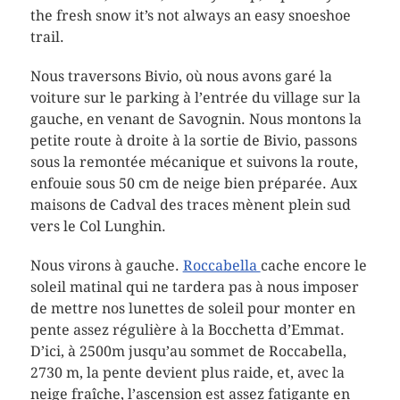
the fresh snow it’s not always an easy snoeshoe
trail.
Nous traversons Bivio, où nous avons garé la
voiture sur le parking à l’entrée du village sur la
gauche, en venant de Savognin. Nous montons la
petite route à droite à la sortie de Bivio, passons
sous la remontée mécanique et suivons la route,
enfouie sous 50 cm de neige bien préparée. Aux
maisons de Cadval des traces mènent plein sud
vers le Col Lunghin.
Nous virons à gauche.
Roccabella
cache encore le
soleil matinal qui ne tardera pas à nous imposer
de mettre nos lunettes de soleil pour monter en
pente assez régulière à la Bocchetta d’Emmat.
D’ici, à 2500m jusqu’au sommet de Roccabella,
2730 m, la pente devient plus raide, et, avec la
neige fraîche, l’ascension est assez fatigante en