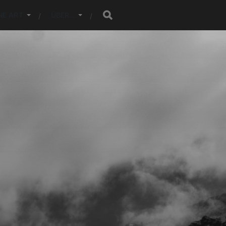
NE ART
ÜBER…