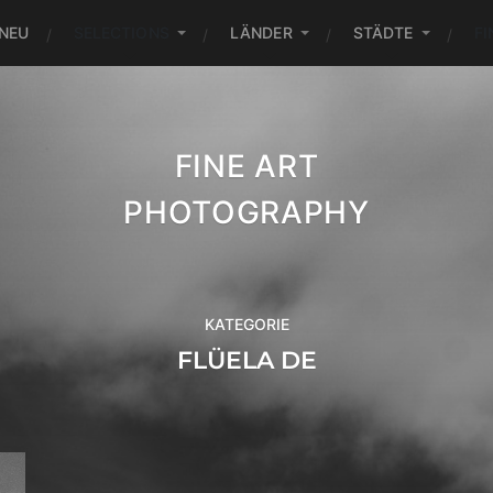
NEU
SELECTIONS
LÄNDER
STÄDTE
FI
FINE ART
PHOTOGRAPHY
KATEGORIE
FLÜELA DE