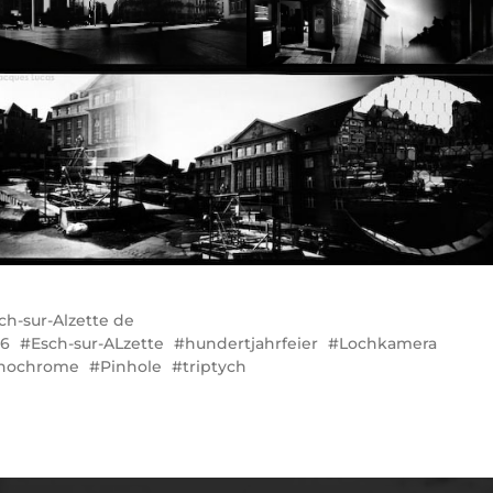
ch-sur-Alzette de
06
Esch-sur-ALzette
hundertjahrfeier
Lochkamera
nochrome
Pinhole
triptych