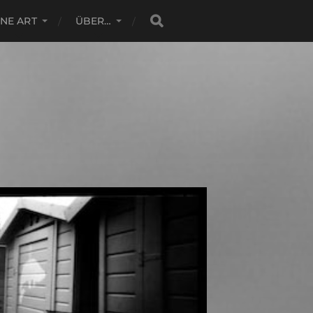
INE ART
ÜBER…