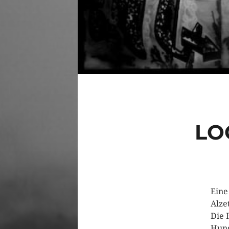
LO
Eine
Alze
Die 
Hund