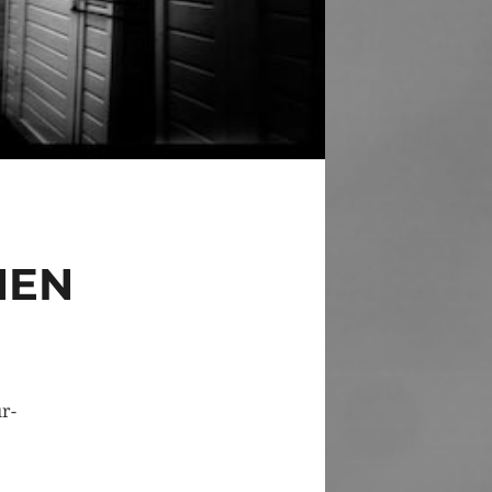
HEN
r-