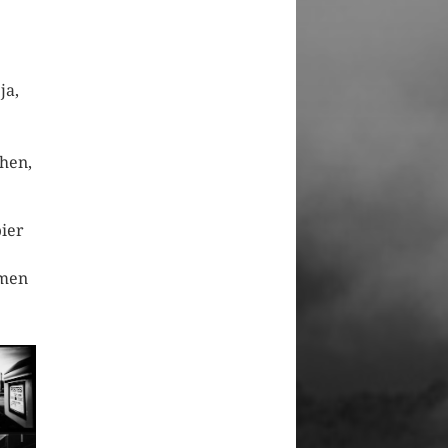
ja,
ehen,
ier
hmen