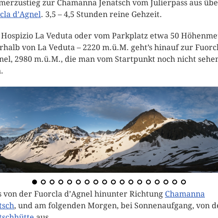
erzustieg zur Chamanna Jenatsch vom Julierpass aus übe
cla d’Agnel
. 3,5 – 4,5 Stunden reine Gehzeit.
Hospizio La Veduta oder vom Parkplatz etwa 50 Höhenme
rhalb von La Veduta – 2220 m.ü.M. geht’s hinauf zur Fuorc
nel, 2980 m.ü.M., die man vom Startpunkt noch nicht sehe
.
s von der Fuorcla d’Agnel hinunter Richtung
Chamanna
tsch
, und am folgenden Morgen, bei Sonnenaufgang, von d
tschhütte
aus.