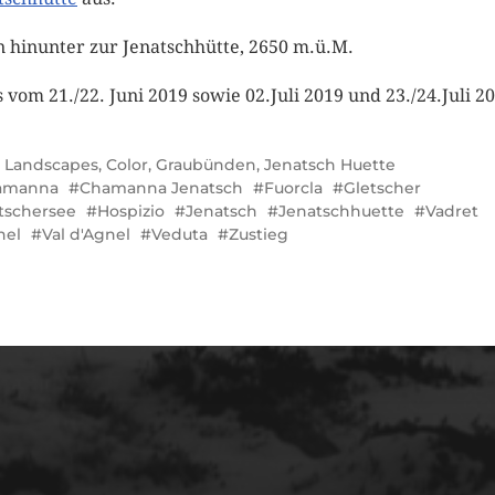
 hinunter zur Jenatschhütte, 2650 m.ü.M.
s vom 21./22. Juni 2019 sowie 02.Juli 2019 und 23./24.Juli 2
l Landscapes
,
Color
,
Graubünden
,
Jenatsch Huette
amanna
Chamanna Jenatsch
Fuorcla
Gletscher
tschersee
Hospizio
Jenatsch
Jenatschhuette
Vadret
nel
Val d'Agnel
Veduta
Zustieg