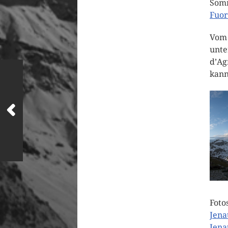
Somm
Fuor
Vom 
unte
d’Ag
kann
Foto
Jena
Jena