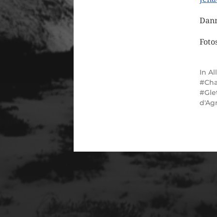
Dann
Foto
In
Al
Ch
Gle
d'Ag