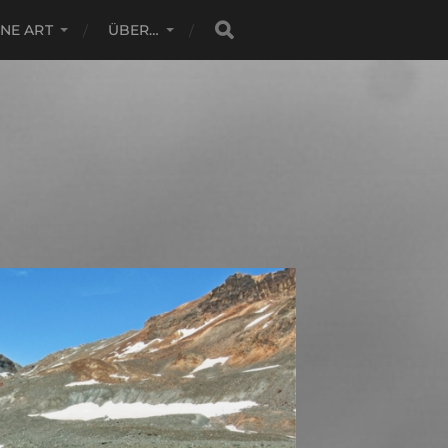
INE ART
ÜBER…