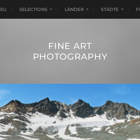
NEU
SELECTIONS
LÄNDER
STÄDTE
F
FINE ART
PHOTOGRAPHY