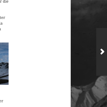
r die
ter
la
n
er