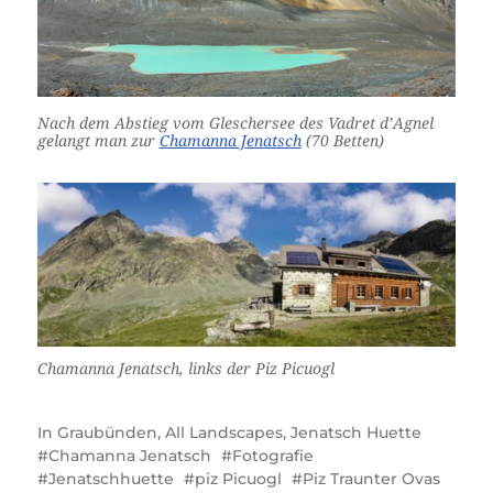
Nach dem Abstieg vom Gleschersee des Vadret d’Agnel
gelangt man zur
Chamanna Jenatsch
(70 Betten)
Chamanna Jenatsch, links der Piz Picuogl
In
Graubünden
,
All Landscapes
,
Jenatsch Huette
Chamanna Jenatsch
Fotografie
Jenatschhuette
piz Picuogl
Piz Traunter Ovas