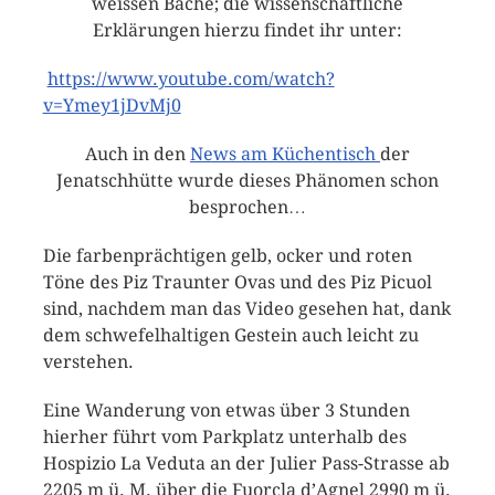
weissen Bäche; die wissenschaftliche
Erklärungen hierzu findet ihr unter:
https://www.youtube.com/watch?
v=Ymey1jDvMj0
Auch in den
News am Küchentisch
der
Jenatschhütte wurde dieses Phänomen schon
besprochen…
Die farbenprächtigen gelb, ocker und roten
Töne des Piz Traunter Ovas und des Piz Picuol
sind, nachdem man das Video gesehen hat, dank
dem schwefelhaltigen Gestein auch leicht zu
verstehen.
Eine Wanderung von etwas über 3 Stunden
hierher führt vom Parkplatz unterhalb des
Hospizio La Veduta an der Julier Pass-Strasse ab
2205 m ü. M. über die Fuorcla d’Agnel 2990 m ü.